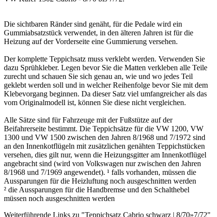
Die sichtbaren Ränder sind genäht, für die Pedale wird ein
Gummiabsatzstück verwendet, in den älteren Jahren ist für die
Heizung auf der Vorderseite eine Gummierung versehen.
Der komplette Teppichsatz muss verklebt werden. Verwenden Sie
dazu Sprühkleber. Legen bevor Sie die Matten verkleben alle Teile
zurecht und schauen Sie sich genau an, wie und wo jedes Teil
geklebt werden soll und in welcher Reihenfolge bevor Sie mit dem
Klebevorgang beginnen. Da dieser Satz viel umfangreicher als das
vom Originalmodell ist, können Sie diese nicht vergleichen.
Alle Sätze sind für Fahrzeuge mit der Fußstütze auf der
Beifahrerseite bestimmt. Die Teppichsätze für die VW 1200, VW
1300 und VW 1500 zwischen den Jahren 8/1968 und 7/1972 sind
an den Innenkotflügeln mit zusätzlichen genähten Teppichstücken
versehen, dies gilt nur, wenn die Heizungsgitter am Innenkotflügel
angebracht sind (wird von Volkswagen nur zwischen den Jahren
8/1968 und 7/1969 angewendet). ¹ falls vorhanden, müssen die
Aussparungen für die Heizluftung noch ausgeschnitten werden
² die Aussparungen für die Handbremse und den Schalthebel
müssen noch ausgeschnitten werden
Weiterführende Links zu "Teppichsatz Cabrio schwarz | 8/70»7/72"