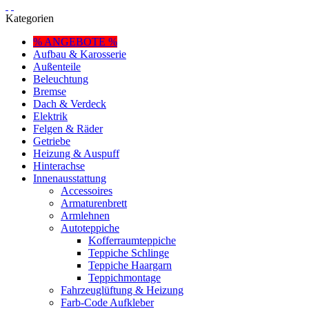
Kategorien
% ANGEBOTE %
Aufbau & Karosserie
Außenteile
Beleuchtung
Bremse
Dach & Verdeck
Elektrik
Felgen & Räder
Getriebe
Heizung & Auspuff
Hinterachse
Innenausstattung
Accessoires
Armaturenbrett
Armlehnen
Autoteppiche
Kofferraumteppiche
Teppiche Schlinge
Teppiche Haargarn
Teppichmontage
Fahrzeuglüftung & Heizung
Farb-Code Aufkleber