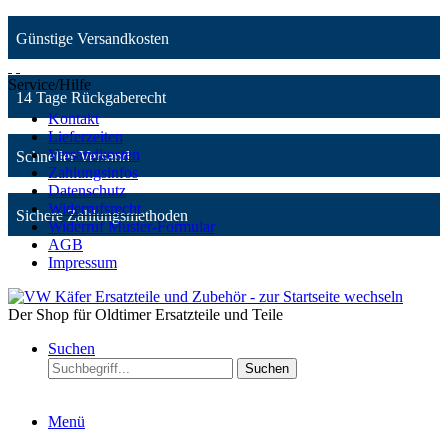
Günstige Versandkosten
Service/Hilfe
14 Tage Rückgaberecht
Kontakt
Lieferzeiten
Versandkosten
Schneller Versand
Zahlungsinfos
Datenschutz
Widerrufsrecht
Sichere Zahlungsmethoden
Widerruf Muster-Formular
AGB
Impressum
Der Shop für Oldtimer Ersatzteile und Teile
Suchen
Suchen
Menü