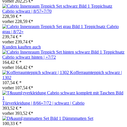
vorher 202,25 €*
Teppichsatz
Cabrio schwarz | 8/57»7/70
228,59 € *
vorher 228,59 €*
Teppichsatz Cabrio
grau | 8/72»
239,74 € *
vorher 239,74 €*
Kunden kauften auch
Teppichsatz
Cabrio schwarz hinten | »7/72
164,42 € *
vorher 164,42 €*
Kofferraumteppich schwarz |
1302
107,54 € *
vorher 107,54 €*
Türverkleidung | 8/66»7/72 | schwarz | Cabrio
393,52 € *
vorher 393,52 €*
Dämmmatten Set
100,33 € *