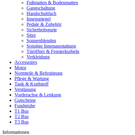
Fußmatten & Bodenmatten
Gangschaltung
Handschuhfach
Innenspiegel
Pedale & Zubehör
Sicherheitsgurte
Sitze
Sonnenblenden
Sonstige Innenausstattung
Türöffner & Fensterkurbeln
Verkleidung
Accessoires
Motor
Normteile & Befestigung
Pflege & Wartung
Tank & Kraftstoff
Verglasung
Vorderachse & Lenkung
Gutscheine
Fundgrube
T1 Bus
T2 Bus
T3 Bus
Informationen