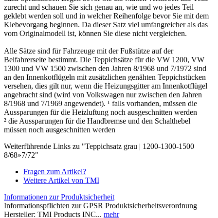
zurecht und schauen Sie sich genau an, wie und wo jedes Teil
geklebt werden soll und in welcher Reihenfolge bevor Sie mit dem
Klebevorgang beginnen. Da dieser Satz viel umfangreicher als das
vom Originalmodell ist, können Sie diese nicht vergleichen.
Alle Sätze sind für Fahrzeuge mit der Fußstütze auf der
Beifahrerseite bestimmt. Die Teppichsätze für die VW 1200, VW
1300 und VW 1500 zwischen den Jahren 8/1968 und 7/1972 sind
an den Innenkotflügeln mit zusätzlichen genähten Teppichstücken
versehen, dies gilt nur, wenn die Heizungsgitter am Innenkotflügel
angebracht sind (wird von Volkswagen nur zwischen den Jahren
8/1968 und 7/1969 angewendet). ¹ falls vorhanden, müssen die
Aussparungen für die Heizluftung noch ausgeschnitten werden
² die Aussparungen für die Handbremse und den Schalthebel
müssen noch ausgeschnitten werden
Weiterführende Links zu "Teppichsatz grau | 1200-1300-1500
8/68»7/72"
Fragen zum Artikel?
Weitere Artikel von TMI
Informationen zur Produktsicherheit
Informationspflichten zur GPSR Produktsicherheitsverordnung
Hersteller: TMI Products INC...
mehr