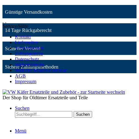
Günstige Versandkosten
Service/Hilfe
14 Tage Rückgaberecht
Kontakt
Lieferzeiten
Versandkosten
Schneller Versand
Zahlungsinfos
Datenschutz
Widerrufsrecht
Sichere Zahlungsmethoden
Widerruf Muster-Formular
AGB
Impressum
Der Shop für Oldtimer Ersatzteile und Teile
Suchen
Suchen
Menü