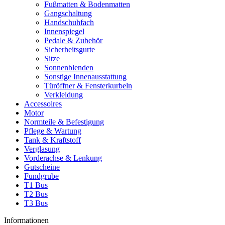
Fußmatten & Bodenmatten
Gangschaltung
Handschuhfach
Innenspiegel
Pedale & Zubehör
Sicherheitsgurte
Sitze
Sonnenblenden
Sonstige Innenausstattung
Türöffner & Fensterkurbeln
Verkleidung
Accessoires
Motor
Normteile & Befestigung
Pflege & Wartung
Tank & Kraftstoff
Verglasung
Vorderachse & Lenkung
Gutscheine
Fundgrube
T1 Bus
T2 Bus
T3 Bus
Informationen