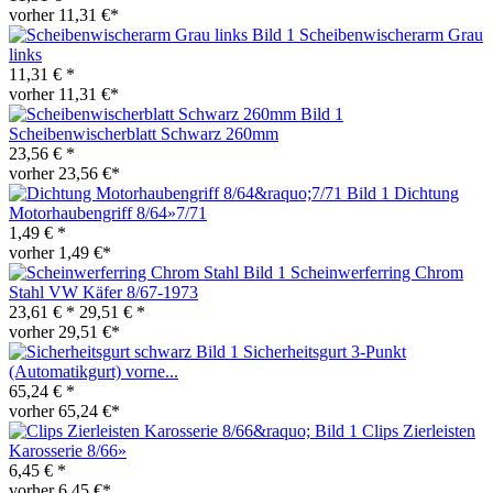
vorher 11,31 €*
Scheibenwischerarm Grau
links
11,31 € *
vorher 11,31 €*
Scheibenwischerblatt Schwarz 260mm
23,56 € *
vorher 23,56 €*
Dichtung
Motorhaubengriff 8/64»7/71
1,49 € *
vorher 1,49 €*
Scheinwerferring Chrom
Stahl VW Käfer 8/67-1973
23,61 € *
29,51 € *
vorher 29,51 €*
Sicherheitsgurt 3-Punkt
(Automatikgurt) vorne...
65,24 € *
vorher 65,24 €*
Clips Zierleisten
Karosserie 8/66»
6,45 € *
vorher 6,45 €*