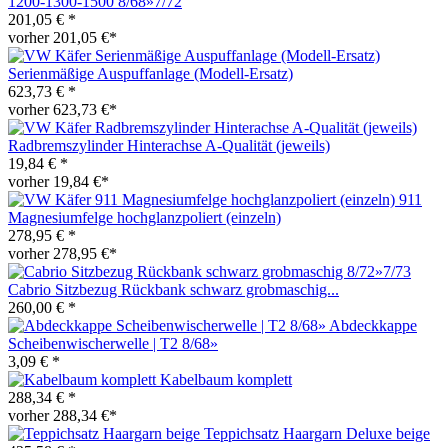
1200-1300-1500 8/68»7/72
201,05 € *
vorher 201,05 €*
Serienmäßige Auspuffanlage (Modell-Ersatz)
623,73 € *
vorher 623,73 €*
Radbremszylinder Hinterachse A-Qualität (jeweils)
19,84 € *
vorher 19,84 €*
911
Magnesiumfelge hochglanzpoliert (einzeln)
278,95 € *
vorher 278,95 €*
Cabrio Sitzbezug Rückbank schwarz grobmaschig...
260,00 € *
Abdeckkappe
Scheibenwischerwelle | T2 8/68»
3,09 € *
Kabelbaum komplett
288,34 € *
vorher 288,34 €*
Teppichsatz Haargarn Deluxe beige