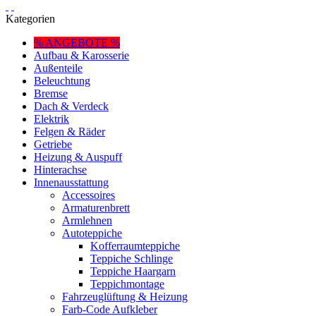
Kategorien
% ANGEBOTE %
Aufbau & Karosserie
Außenteile
Beleuchtung
Bremse
Dach & Verdeck
Elektrik
Felgen & Räder
Getriebe
Heizung & Auspuff
Hinterachse
Innenausstattung
Accessoires
Armaturenbrett
Armlehnen
Autoteppiche
Kofferraumteppiche
Teppiche Schlinge
Teppiche Haargarn
Teppichmontage
Fahrzeuglüftung & Heizung
Farb-Code Aufkleber