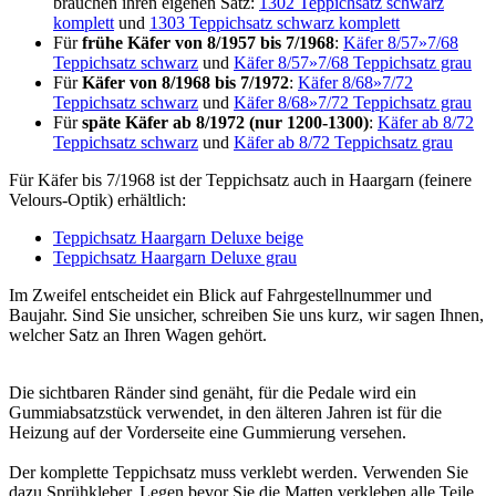
brauchen ihren eigenen Satz:
1302 Teppichsatz schwarz
komplett
und
1303 Teppichsatz schwarz komplett
Für
frühe Käfer von 8/1957 bis 7/1968
:
Käfer 8/57»7/68
Teppichsatz schwarz
und
Käfer 8/57»7/68 Teppichsatz grau
Für
Käfer von 8/1968 bis 7/1972
:
Käfer 8/68»7/72
Teppichsatz schwarz
und
Käfer 8/68»7/72 Teppichsatz grau
Für
späte Käfer ab 8/1972 (nur 1200-1300)
:
Käfer ab 8/72
Teppichsatz schwarz
und
Käfer ab 8/72 Teppichsatz grau
Für Käfer bis 7/1968 ist der Teppichsatz auch in Haargarn (feinere
Velours-Optik) erhältlich:
Teppichsatz Haargarn Deluxe beige
Teppichsatz Haargarn Deluxe grau
Im Zweifel entscheidet ein Blick auf Fahrgestellnummer und
Baujahr. Sind Sie unsicher, schreiben Sie uns kurz, wir sagen Ihnen,
welcher Satz an Ihren Wagen gehört.
Die sichtbaren Ränder sind genäht, für die Pedale wird ein
Gummiabsatzstück verwendet, in den älteren Jahren ist für die
Heizung auf der Vorderseite eine Gummierung versehen.
Der komplette Teppichsatz muss verklebt werden. Verwenden Sie
dazu Sprühkleber. Legen bevor Sie die Matten verkleben alle Teile