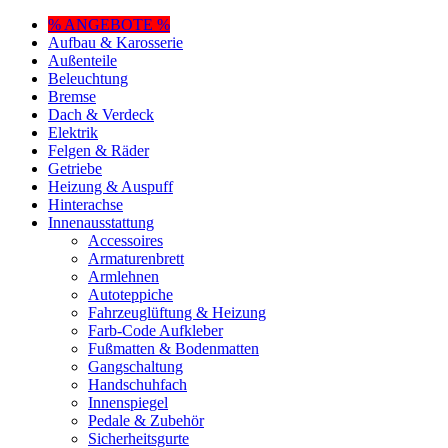
% ANGEBOTE %
Aufbau & Karosserie
Außenteile
Beleuchtung
Bremse
Dach & Verdeck
Elektrik
Felgen & Räder
Getriebe
Heizung & Auspuff
Hinterachse
Innenausstattung
Accessoires
Armaturenbrett
Armlehnen
Autoteppiche
Fahrzeuglüftung & Heizung
Farb-Code Aufkleber
Fußmatten & Bodenmatten
Gangschaltung
Handschuhfach
Innenspiegel
Pedale & Zubehör
Sicherheitsgurte