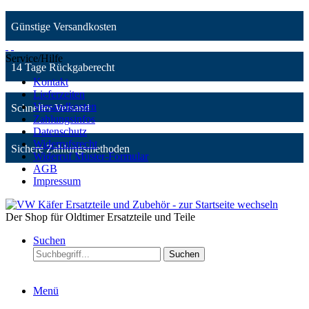
Günstige Versandkosten
Service/Hilfe
14 Tage Rückgaberecht
Kontakt
Lieferzeiten
Versandkosten
Schneller Versand
Zahlungsinfos
Datenschutz
Widerrufsrecht
Sichere Zahlungsmethoden
Widerruf Muster-Formular
AGB
Impressum
Der Shop für Oldtimer Ersatzteile und Teile
Suchen
Suchen
Menü