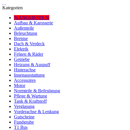
Kategorien
% ANGEBOTE %
Aufbau & Karosserie
Außenteile
Beleuchtung
Bremse
Dach & Verdeck
Elektrik
Felgen & Räder
Getriebe
Heizung & Auspuff
Hinterachse
Innenausstattung
Accessoires
Motor
Normteile & Befestigung
Pflege & Wartung
Tank & Kraftstoff
Verglasung
Vorderachse & Lenkung
Gutscheine
Fundgrube
T1 Bus