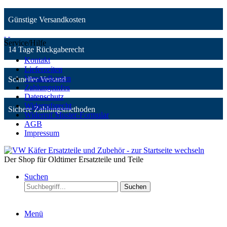
Günstige Versandkosten
Service/Hilfe
14 Tage Rückgaberecht
Kontakt
Lieferzeiten
Versandkosten
Schneller Versand
Zahlungsinfos
Datenschutz
Widerrufsrecht
Sichere Zahlungsmethoden
Widerruf Muster-Formular
AGB
Impressum
Der Shop für Oldtimer Ersatzteile und Teile
Suchen
Suchen
Menü