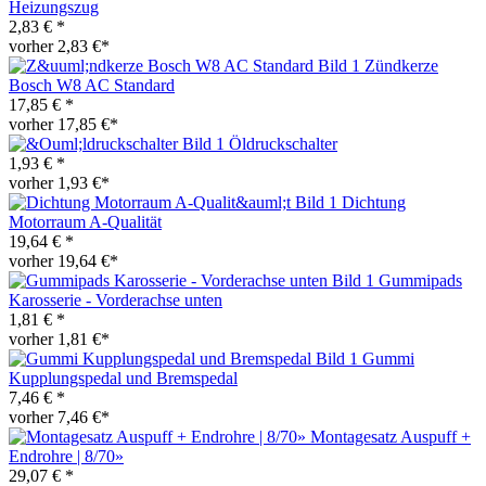
Heizungszug
2,83 € *
vorher 2,83 €*
Zündkerze
Bosch W8 AC Standard
17,85 € *
vorher 17,85 €*
Öldruckschalter
1,93 € *
vorher 1,93 €*
Dichtung
Motorraum A-Qualität
19,64 € *
vorher 19,64 €*
Gummipads
Karosserie - Vorderachse unten
1,81 € *
vorher 1,81 €*
Gummi
Kupplungspedal und Bremspedal
7,46 € *
vorher 7,46 €*
Montagesatz Auspuff +
Endrohre | 8/70»
29,07 € *