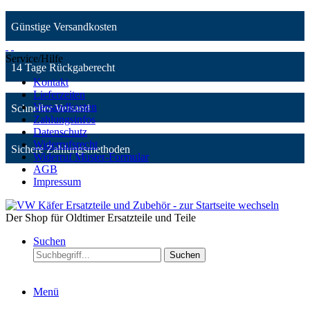
Günstige Versandkosten
Service/Hilfe
14 Tage Rückgaberecht
Kontakt
Lieferzeiten
Versandkosten
Schneller Versand
Zahlungsinfos
Datenschutz
Widerrufsrecht
Sichere Zahlungsmethoden
Widerruf Muster-Formular
AGB
Impressum
Der Shop für Oldtimer Ersatzteile und Teile
Suchen
Suchen
Menü