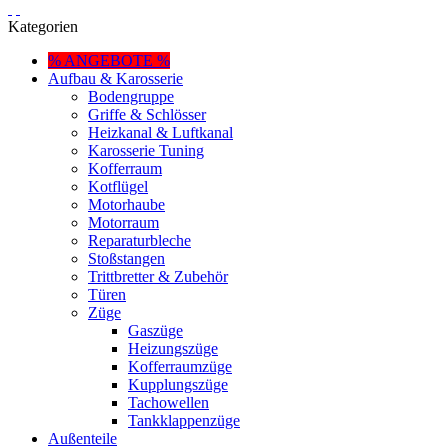
Kategorien
% ANGEBOTE %
Aufbau & Karosserie
Bodengruppe
Griffe & Schlösser
Heizkanal & Luftkanal
Karosserie Tuning
Kofferraum
Kotflügel
Motorhaube
Motorraum
Reparaturbleche
Stoßstangen
Trittbretter & Zubehör
Türen
Züge
Gaszüge
Heizungszüge
Kofferraumzüge
Kupplungszüge
Tachowellen
Tankklappenzüge
Außenteile