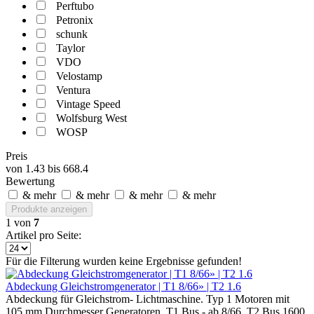
Perftubo
Petronix
schunk
Taylor
VDO
Velostamp
Ventura
Vintage Speed
Wolfsburg West
WOSP
Preis
von
1.43
bis
668.4
Bewertung
& mehr
& mehr
& mehr
& mehr
Produkte anzeigen
1
von
7
Artikel pro Seite:
Für die Filterung wurden keine Ergebnisse gefunden!
Abdeckung Gleichstromgenerator | T1 8/66» | T2 1.6
Abdeckung für Gleichstrom- Lichtmaschine. Typ 1 Motoren mit
105 mm Durchmesser Generatoren. T1 Bus - ab 8/66. T2 Bus 1600