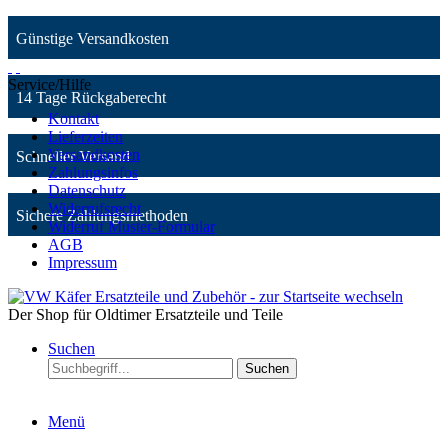
Günstige Versandkosten
Service/Hilfe
14 Tage Rückgaberecht
Kontakt
Lieferzeiten
Versandkosten
Schneller Versand
Zahlungsinfos
Datenschutz
Widerrufsrecht
Sichere Zahlungsmethoden
Widerruf Muster-Formular
AGB
Impressum
Der Shop für Oldtimer Ersatzteile und Teile
Suchen
Suchen
Menü