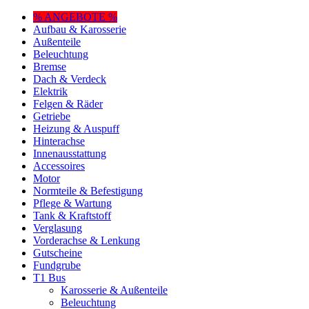
% ANGEBOTE %
Aufbau & Karosserie
Außenteile
Beleuchtung
Bremse
Dach & Verdeck
Elektrik
Felgen & Räder
Getriebe
Heizung & Auspuff
Hinterachse
Innenausstattung
Accessoires
Motor
Normteile & Befestigung
Pflege & Wartung
Tank & Kraftstoff
Verglasung
Vorderachse & Lenkung
Gutscheine
Fundgrube
T1 Bus
Karosserie & Außenteile
Beleuchtung