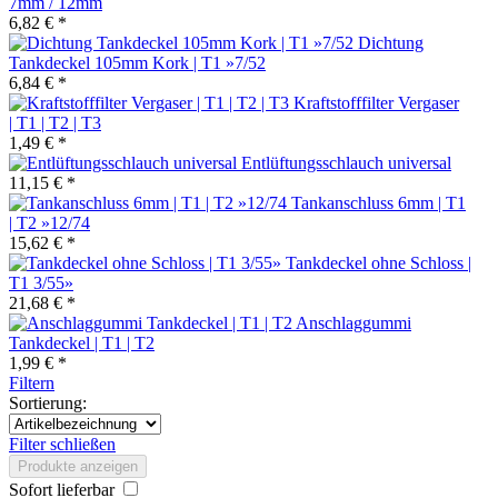
7mm / 12mm
6,82 € *
Dichtung
Tankdeckel 105mm Kork | T1 »7/52
6,84 € *
Kraftstofffilter Vergaser
| T1 | T2 | T3
1,49 € *
Entlüftungsschlauch universal
11,15 € *
Tankanschluss 6mm | T1
| T2 »12/74
15,62 € *
Tankdeckel ohne Schloss |
T1 3/55»
21,68 € *
Anschlaggummi
Tankdeckel | T1 | T2
1,99 € *
Filtern
Sortierung:
Filter schließen
Produkte anzeigen
Sofort lieferbar