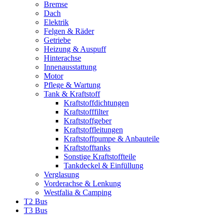
Bremse
Dach
Elektrik
Felgen & Räder
Getriebe
Heizung & Auspuff
Hinterachse
Innenausstattung
Motor
Pflege & Wartung
Tank & Kraftstoff
Kraftstoffdichtungen
Kraftstofffilter
Kraftstoffgeber
Kraftstoffleitungen
Kraftstoffpumpe & Anbauteile
Kraftstofftanks
Sonstige Kraftstoffteile
Tankdeckel & Einfüllung
Verglasung
Vorderachse & Lenkung
Westfalia & Camping
T2 Bus
T3 Bus