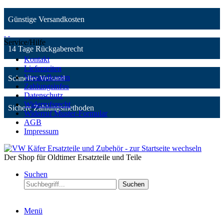
Günstige Versandkosten
Service/Hilfe
14 Tage Rückgaberecht
Kontakt
Lieferzeiten
Versandkosten
Schneller Versand
Zahlungsinfos
Datenschutz
Widerrufsrecht
Sichere Zahlungsmethoden
Widerruf Muster-Formular
AGB
Impressum
Der Shop für Oldtimer Ersatzteile und Teile
Suchen
Suchen
Menü