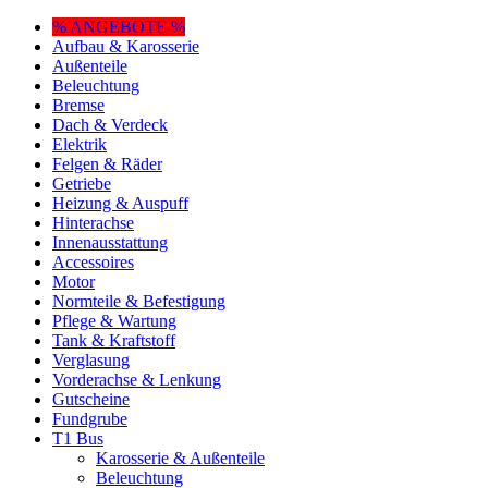
% ANGEBOTE %
Aufbau & Karosserie
Außenteile
Beleuchtung
Bremse
Dach & Verdeck
Elektrik
Felgen & Räder
Getriebe
Heizung & Auspuff
Hinterachse
Innenausstattung
Accessoires
Motor
Normteile & Befestigung
Pflege & Wartung
Tank & Kraftstoff
Verglasung
Vorderachse & Lenkung
Gutscheine
Fundgrube
T1 Bus
Karosserie & Außenteile
Beleuchtung