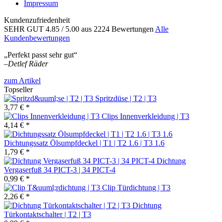
Impressum
Kundenzufriedenheit
SEHR GUT
4.85
/ 5.00
aus 2224 Bewertungen
Alle
Kundenbewertungen
„Perfekt passt sehr gut“
–
Detlef Räder
zum Artikel
Topseller
Spritzdüse | T2 | T3
3,77 € *
Clips Innenverkleidung | T3
4,14 € *
Dichtungssatz Ölsumpfdeckel | T1 | T2 1.6 | T3 1.6
1,79 € *
Dichtung
Vergaserfuß 34 PICT-3 | 34 PICT-4
0,99 € *
Clip Türdichtung | T3
2,26 € *
Dichtung
Türkontaktschalter | T2 | T3