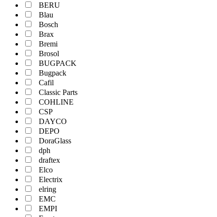
BERU
Blau
Bosch
Brax
Bremi
Brosol
BUGPACK
Bugpack
Cafil
Classic Parts
COHLINE
CSP
DAYCO
DEPO
DoraGlass
dph
draftex
Elco
Electrix
elring
EMC
EMPI