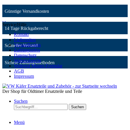
Günstige Versandkosten
Service/Hilfe
14 Tage Rückgaberecht
Kontakt
Lieferzeiten
Versandkosten
Schneller Versand
Zahlungsinfos
Datenschutz
Widerrufsrecht
Sichere Zahlungsmethoden
Widerruf Muster-Formular
AGB
Impressum
Der Shop für Oldtimer Ersatzteile und Teile
Suchen
Suchen
Menü