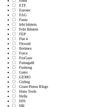
Ernst
ETF
Eurotec
FAG
Fania
febi bilstein
Febi Bilstein
FEP
Flat 4
Flexoid
florimex
Force
FroGum
Fumagalli
Fusheng
Gates
GEMO
Girling
Grant Piston RIngs
Hans Tools
Hella
HJS
HK