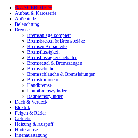
% ANGEBOTE %
Aufbau & Karosserie
Außenteile
Beleuchtung
Bremse
Bremsanlage komplett
Bremsbacken & Bremsbeläge
Bremsen Anbauteile
Bremsflüssigkeit
Bremsflüssigkeitsbehälter
Bremssattel & Bremszangen
Bremsscheiben
Bremsschläuche & Bremsleitungen
Bremstrommeln
Handbremse
Hauptbremszylinder
Radbremszylinder
Dach & Verdeck
Elektrik
Felgen & Räder
Getriebe
Heizung & Auspuff
Hinterachse
Innenausstattung