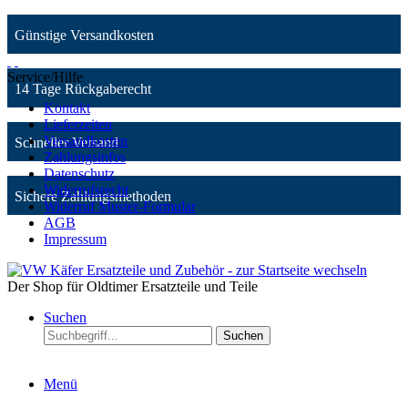
Günstige Versandkosten
Service/Hilfe
14 Tage Rückgaberecht
Kontakt
Lieferzeiten
Versandkosten
Schneller Versand
Zahlungsinfos
Datenschutz
Widerrufsrecht
Sichere Zahlungsmethoden
Widerruf Muster-Formular
AGB
Impressum
Der Shop für Oldtimer Ersatzteile und Teile
Suchen
Suchen
Menü