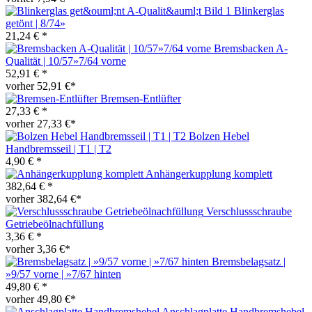
Blinkerglas
getönt | 8/74»
21,24 € *
Bremsbacken A-
Qualität | 10/57»7/64 vorne
52,91 € *
vorher 52,91 €*
Bremsen-Entlüfter
27,33 € *
vorher 27,33 €*
Bolzen Hebel
Handbremsseil | T1 | T2
4,90 € *
Anhängerkupplung komplett
382,64 € *
vorher 382,64 €*
Verschlussschraube
Getriebeölnachfüllung
3,36 € *
vorher 3,36 €*
Bremsbelagsatz |
»9/57 vorne | »7/67 hinten
49,80 € *
vorher 49,80 €*
Anschlagplatte Handbremshebel