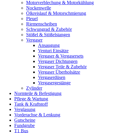
Motorverblechung & Motorkühlung
Nockenwelle
Ölkreislauf & Motorschmierung
Pleuel
Riemenscheiben
Schwungrad & Zubehör
Stößel & Stößelstangen
Vergaser
Ansaugung
Venturi Einsätze
Vergaser & Vergasersets
Vergaser Dichtungen
Vergaser Teile & Zubehör
Vergaser Überholsätze
Vergaserdüsen
Vergasergestänge
Zylinder
Normteile & Befestigung
Pflege & Wartung
Tank & Kraftstoff
Verglasung
Vorderachse & Lenkung
Gutscheine
Fundgrube
T1 Bus