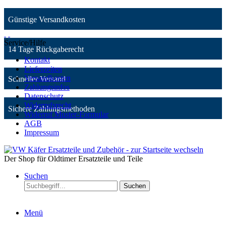
Günstige Versandkosten
Service/Hilfe
14 Tage Rückgaberecht
Kontakt
Lieferzeiten
Versandkosten
Schneller Versand
Zahlungsinfos
Datenschutz
Widerrufsrecht
Sichere Zahlungsmethoden
Widerruf Muster-Formular
AGB
Impressum
Der Shop für Oldtimer Ersatzteile und Teile
Suchen
Suchen
Menü