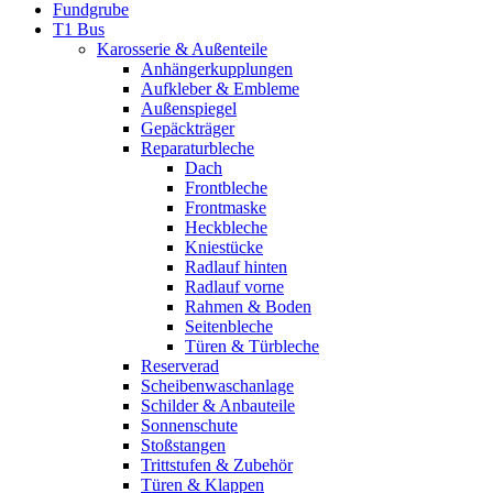
Fundgrube
T1 Bus
Karosserie & Außenteile
Anhängerkupplungen
Aufkleber & Embleme
Außenspiegel
Gepäckträger
Reparaturbleche
Dach
Frontbleche
Frontmaske
Heckbleche
Kniestücke
Radlauf hinten
Radlauf vorne
Rahmen & Boden
Seitenbleche
Türen & Türbleche
Reserverad
Scheibenwaschanlage
Schilder & Anbauteile
Sonnenschute
Stoßstangen
Trittstufen & Zubehör
Türen & Klappen