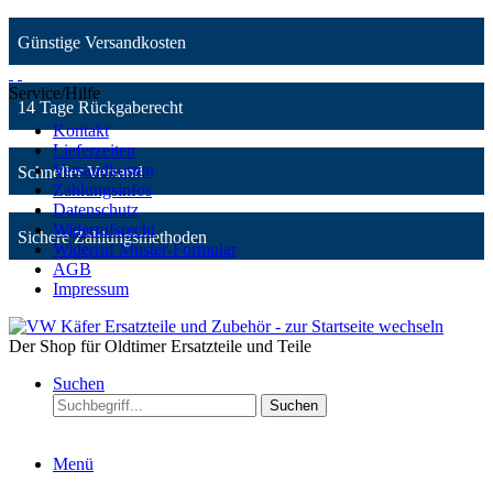
Günstige Versandkosten
Service/Hilfe
14 Tage Rückgaberecht
Kontakt
Lieferzeiten
Versandkosten
Schneller Versand
Zahlungsinfos
Datenschutz
Widerrufsrecht
Sichere Zahlungsmethoden
Widerruf Muster-Formular
AGB
Impressum
Der Shop für Oldtimer Ersatzteile und Teile
Suchen
Suchen
Menü