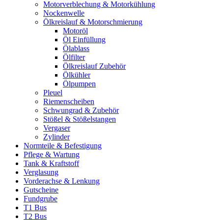
Motorverblechung & Motorkühlung
Nockenwelle
Ölkreislauf & Motorschmierung
Motoröl
Öl Einfüllung
Ölablass
Ölfilter
Ölkreislauf Zubehör
Ölkühler
Ölpumpen
Pleuel
Riemenscheiben
Schwungrad & Zubehör
Stößel & Stößelstangen
Vergaser
Zylinder
Normteile & Befestigung
Pflege & Wartung
Tank & Kraftstoff
Verglasung
Vorderachse & Lenkung
Gutscheine
Fundgrube
T1 Bus
T2 Bus