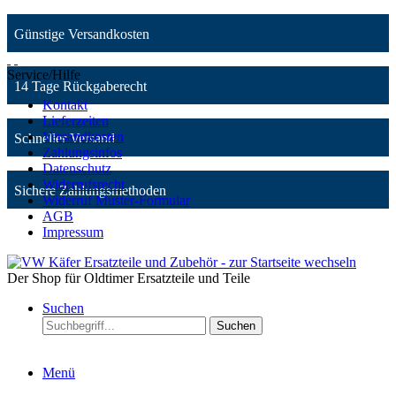
Günstige Versandkosten
Service/Hilfe
14 Tage Rückgaberecht
Kontakt
Lieferzeiten
Versandkosten
Schneller Versand
Zahlungsinfos
Datenschutz
Widerrufsrecht
Sichere Zahlungsmethoden
Widerruf Muster-Formular
AGB
Impressum
Der Shop für Oldtimer Ersatzteile und Teile
Suchen
Suchen
Menü